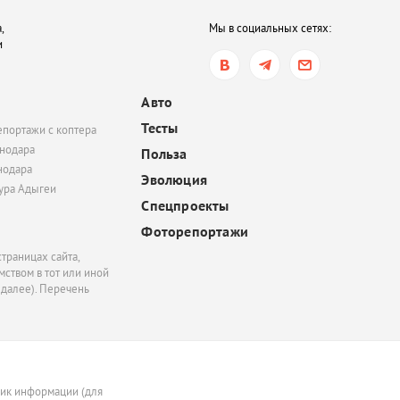
,
Мы в социальных сетях:
и
Авто
Тесты
епортажи с коптера
нодара
Польза
нодара
Эволюция
тура Адыгеи
Спецпроекты
Фоторепортажи
траницах сайта,
ством в тот или иной
 далее). Перечень
ник информации (для