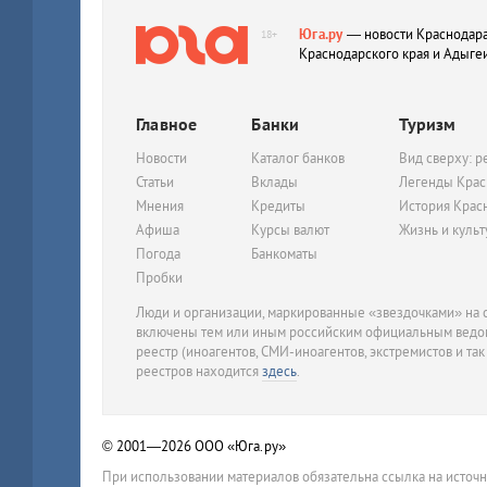
Юга.ру
— новости Краснодара
18+
Краснодарского края и Адыге
Главное
Банки
Туризм
Новости
Каталог банков
Вид сверху: р
Статьи
Вклады
Легенды Крас
Мнения
Кредиты
История Крас
Афиша
Курсы валют
Жизнь и куль
Погода
Банкоматы
Пробки
Люди и организации, маркированные «звездочками» на с
включены тем или иным российским официальным ведом
реестр (иноагентов, СМИ-иноагентов, экстремистов и так
реестров находится
здесь
.
© 2001—2026
ООО «Юга.ру»
При использовании материалов обязательна ссылка на источ