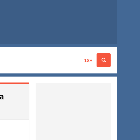
18+
а