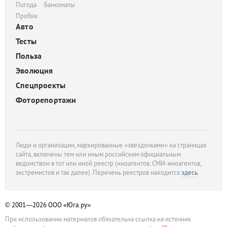
Погода
Банкоматы
Пробки
Авто
Тесты
Польза
Эволюция
Спецпроекты
Фоторепортажи
Люди и организации, маркированные «звездочками» на страницах
сайта, включены тем или иным российским официальным
ведомством в тот или иной реестр (иноагентов, СМИ-иноагентов,
экстремистов и так далее). Перечень реестров находится
здесь
.
© 2001—2026
ООО «Юга.ру»
При использовании материалов обязательна ссылка на источник