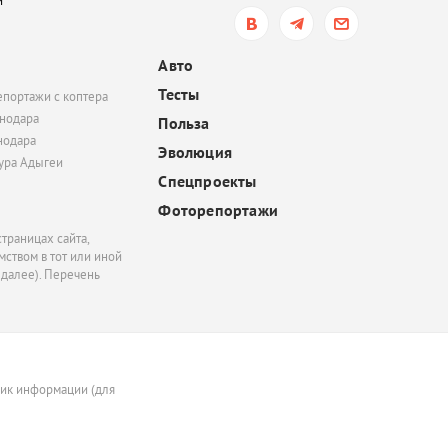
и
обязать пользователе
электросамокатов
регистрироваться на
Авто
«Госуслугах»
Тесты
епортажи с коптера
вчера, 14:51
нодара
Польза
нодара
В Краснодаре суд час
Эволюция
удовлетворил иск
тура Адыгеи
Спецпроекты
Росимущества к фонду
«Добрый-Юг»
Фоторепортажи
траницах сайта,
ством в тот или иной
 далее). Перечень
ник информации (для