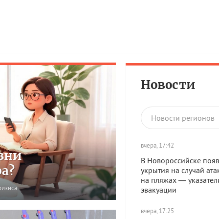
Новости
Новости регионов
вчера, 17:42
зни
В Новороссийске появ
ра?
укрытия на случай ата
на пляжах — указател
ризиса
эвакуации
вчера, 17:25