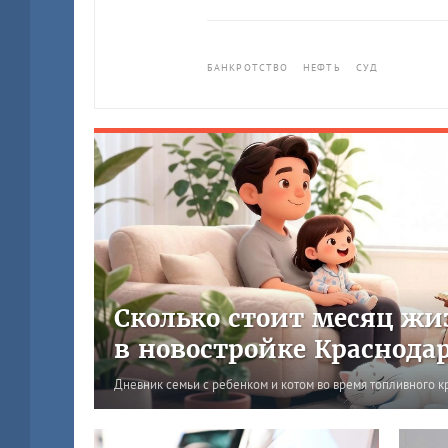
БАНКРОТСТВО
НЕФТЬ
СУД
Сколько стоит месяц жи
в новостройке Краснода
Дневник семьи с ребенком и котом во время топливного к