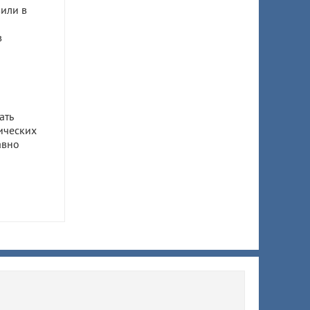
или в
в
ать
ических
авно
ом
ил 7,5
 супруги
ы
ят