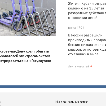
Жителя Кубани отправ
колонию на 15 лет за
развратные действия 
отношении детей
вчера, 17:24
В России разрешили
производить и продав
бензин низких эколог
классов, от которых д
остове-на-Дону хотят обязать
отказались в мире
ьзователей электросамокатов
истрироваться на «Госуслугах»
вчера, 17:23
Лента новостей
В Приморско-Ахтарск
районе мужчина получ
года тюрьмы за смерть
после семейной ссор
вчера, 16:35
,
Мы в социальных сетях:
В Ростове-на-Дону хот