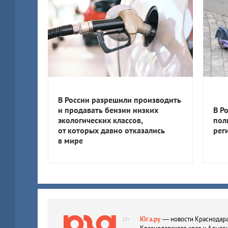
В России разрешили производить
и продавать бензин низких
В Р
экологических классов,
пол
от которых давно отказались
рег
в мире
Юга.ру
— новости Краснодара
18+