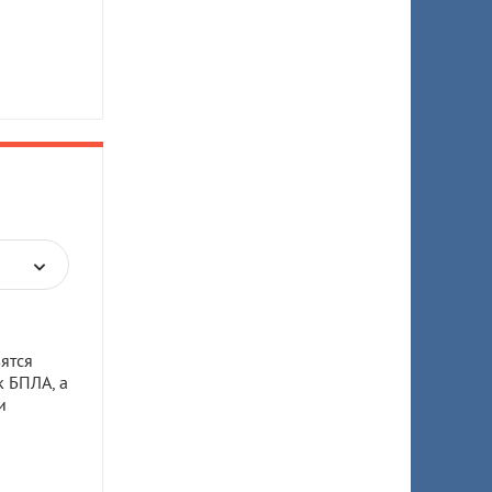
ятся
к БПЛА, а
и