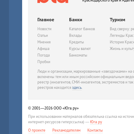
Краснодарского края и Адыге
Главное
Банки
Туризм
Новости
Каталог банков
Вид сверху: р
Статьи
Вклады
Легенды Крас
Мнения
Кредиты
История Крас
Афиша
Курсы валют
Жизнь и куль
Погода
Банкоматы
Пробки
Люди и организации, маркированные «звездочками» на с
включены тем или иным российским официальным ведом
реестр (иноагентов, СМИ-иноагентов, экстремистов и так
реестров находится
здесь
.
© 2001—2026
ООО «Юга.ру»
При использовании материалов обязательна ссылка на источ
интернет-ресурсов гиперссылка) —
Юга.ру
О проекте
Рекламодателям
Контакты