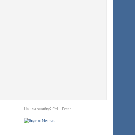
й
тично
Нашли ошибку? Ctrl + Enter