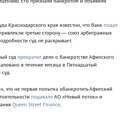
лицензию. Его признали банкротом и объявили
уда Краснодарского края известно, что банк
подал
у привлекли третью сторону — союз арбитражных
одробности суд не раскрывает.
ный суд
прекратил
дело о банкротстве Афипского
аловано в течение месяца в Пятнадцатый
суд.
, это не первая попытка обанкротить Афипский
стоятельности
подавало
АО «Новый поток» и
пания
Queen Street Finance
.