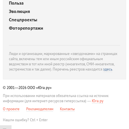
Польза
Эволюция
Спецпроекты
Фоторепортажи
Люди и организации, маркированные «звездочками» на страницах
сайта, включены тем или иным российским официальным
ведомством в тот или иной реестр (иноагентов, СМИ-иноагентов,
экстремистов и так далее). Перечень реестров находится
здесь
.
© 2001—2026
ООО «Юга.ру»
При использовании материалов обязательна ссылка на источник
информации (для интернет-ресурсов гиперссылка) —
Юга.ру
О проекте
Рекламодателям
Контакты
Нашли ошибку? Ctrl + Enter