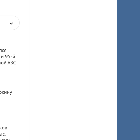
лся
 и 95-й
ной АЗС
осину
ков
ыс.