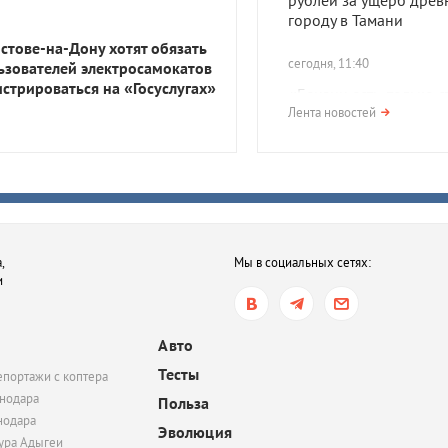
рублей за ущерб древ
городу в Тамани
остове-на-Дону хотят обязать
сегодня, 11:40
ьзователей электросамокатов
истрироваться на «Госуслугах»
«Бензин есть, только с
ним долго». На АЗС Аб
Лента новостей
образовались очереди
топливом
сегодня, 11:07
Между Сочи и Сухумо
морское такси начнет 
,
Мы в социальных сетях:
три раза в неделю
и
сегодня, 10:41
В Краснодаре у неско
Авто
снова образовались о
Тесты
епортажи с коптера
за бензином
нодара
Польза
нодара
Эволюция
тура Адыгеи