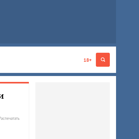
18+
и
Распечатать