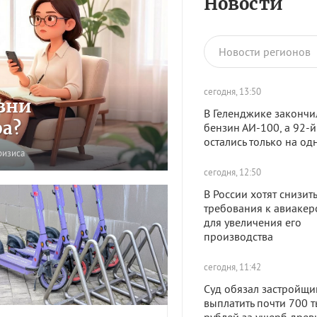
Новости
Новости регионов
сегодня, 13:50
зни
В Геленджике закончи
ра?
бензин АИ-100, а 92-й
остались только на од
ризиса
сегодня, 12:50
В России хотят снизить
требования к авиакер
для увеличения его
производства
сегодня, 11:42
Суд обязал застройщи
выплатить почти 700 т