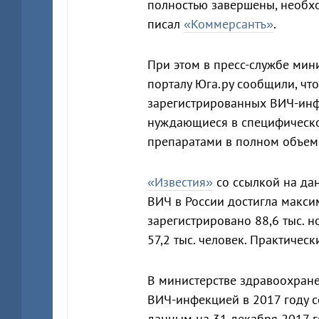
полностью завершены, необхо
писал
«Коммерсантъ»
.
При этом в пресс-службе мин
порталу Юга.ру сообщили, что
зарегистрированных ВИЧ-инф
нуждающиеся в специфическо
препаратами в полном объем
«Известия»
со ссылкой на дан
ВИЧ в России достигла макси
зарегистрировано 88,6 тыс. н
57,2 тыс. человек. Практичес
В министерстве здравоохране
ВИЧ-инфекцией в 2017 году с
данным на 31 декабря 2017 г