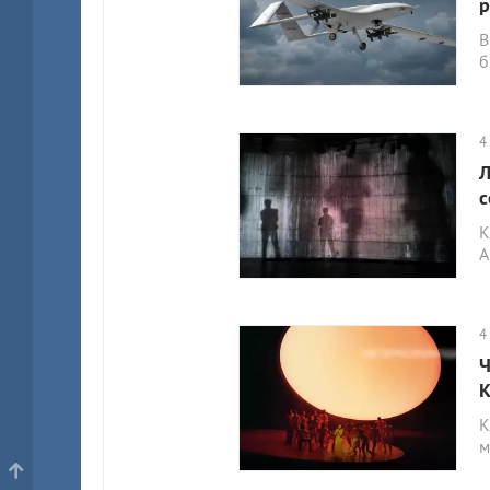
р
В
б
4
Л
с
К
А
4
Ч
К
К
м