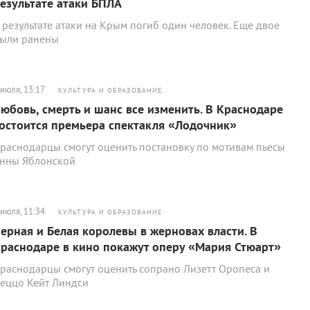
езультате атаки БПЛА
 результате атаки на Крым погиб один человек. Еще двое
ыли ранены
 июля, 13:17
КУЛЬТУРА И ОБРАЗОВАНИЕ
юбовь, смерть и шанс все изменить. В Краснодаре
остоится премьера спектакля «Лодочник»
раснодарцы смогут оценить постановку по мотивам пьесы
нны Яблонской
 июля, 11:34
КУЛЬТУРА И ОБРАЗОВАНИЕ
ерная и Белая королевы в жерновах власти. В
раснодаре в кино покажут оперу «Мария Стюарт»
раснодарцы смогут оценить сопрано Лизетт Оропеса и
еццо Кейт Линдси