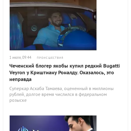
1 июля, 09:44
ПРОИСШЕСТВИЯ
Чеченский блогер якобы купил редкий Bugatti
Veyron у Криштиану Роналду. Оказалось, это
неправда
Суперкар Асхаба Тамаева, оцененный в миллионы
рублей, долгое время числился в федеральном
розыске