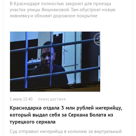
В Краснодаре полностью закроют для проезда
участок улицы Вишняковой. Там обустроят новую
ливневку и обновят дорожное покрытие
1 июля, 15:40
ПРОИСШЕСТВИЯ
Краснодарка отдала 3 млн рублей нигерийцу,
который выдал себя за Серкана Болата из
турецкого сериала
Суд отправил нигерийца в колонию за виртуальный