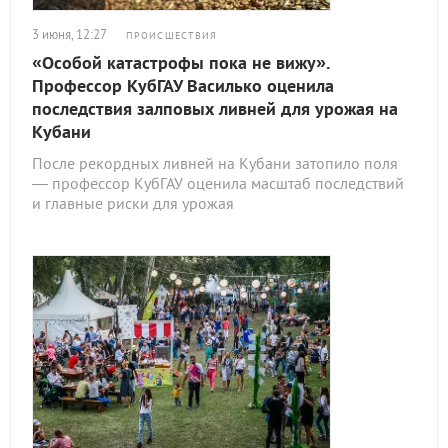
3 июня, 12:27
ПРОИСШЕСТВИЯ
«Особой катастрофы пока не вижу».
Профессор КубГАУ Василько оценила
последствия залповых ливней для урожая на
Кубани
После рекордных ливней на Кубани затопило поля
— профессор КубГАУ оценила масштаб последствий
и главные риски для урожая