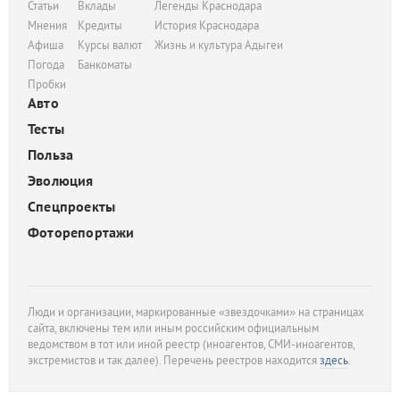
Статьи
Вклады
Легенды Краснодара
Мнения
Кредиты
История Краснодара
Афиша
Курсы валют
Жизнь и культура Адыгеи
Погода
Банкоматы
Пробки
Авто
Тесты
Польза
Эволюция
Спецпроекты
Фоторепортажи
Люди и организации, маркированные «звездочками» на страницах
сайта, включены тем или иным российским официальным
ведомством в тот или иной реестр (иноагентов, СМИ-иноагентов,
экстремистов и так далее). Перечень реестров находится
здесь
.