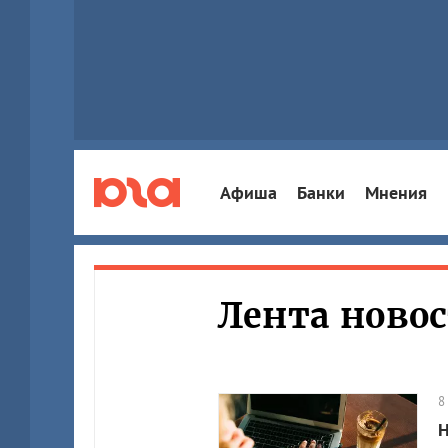
Афиша
Банки
Мнения
Лента ново
8
Н