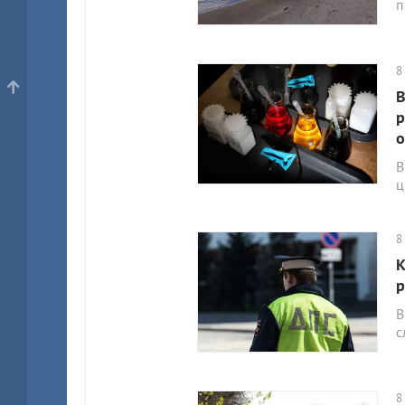
п
8
В
р
о
В
ц
8
К
р
В
с
8