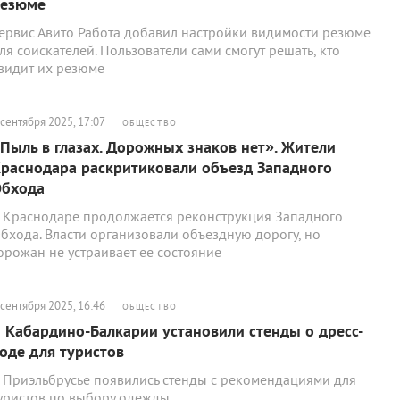
резюме
ервис Авито Работа добавил настройки видимости резюме
ля соискателей. Пользователи сами смогут решать, кто
видит их резюме
 сентября 2025, 17:07
ОБЩЕСТВО
Пыль в глазах. Дорожных знаков нет». Жители
раснодара раскритиковали объезд Западного
бхода
 Краснодаре продолжается реконструкция Западного
бхода. Власти организовали объездную дорогу, но
орожан не устраивает ее состояние
 сентября 2025, 16:46
ОБЩЕСТВО
 Кабардино-Балкарии установили стенды о дресс-
оде для туристов
 Приэльбрусье появились стенды с рекомендациями для
уристов по выбору одежды