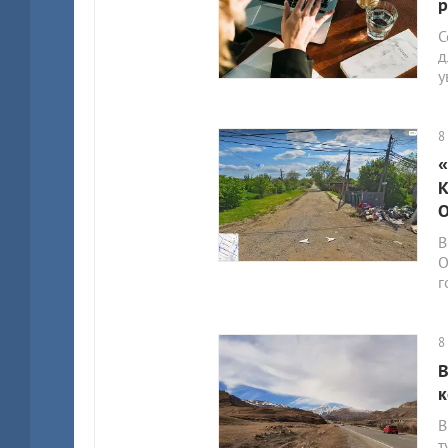
С
д
у
8
«
К
О
В
О
г
8
В
к
В
т