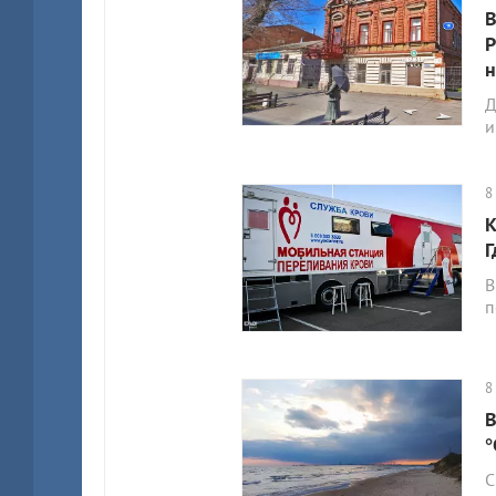
В
Р
н
Д
и
8
К
Г
В
п
8
В
°
С