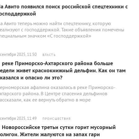
а Авито появился поиск российской спецтехники с
осподдержкой
а Авито теперь можно найти спецтехнику, которую
еализуют с господдержкой. Такие объявления помечены
пециальным значком «С господдержкой»
 сентября 2025, 11:50
ВЛАСТЬ
 реке Приморско-Ахтарского района больше
едели живет краснокнижный дельфин. Как он там
казался и опасно ли это?
ерноморская афалина оказалась в реке Приморско-
хтарского района. В Центре спасения дельфинов
ассказали, как ее вернуть обратно в море
 сентября 2025, 11:49
ПРОИСШЕСТВИЯ
 Новороссийске третьи сутки горит мусорный
олигон. Жители жалуются на запах гари