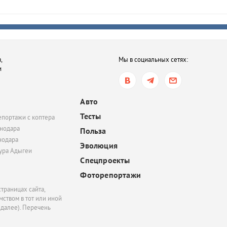
,
Мы в социальных сетях:
и
Авто
Тесты
епортажи с коптера
нодара
Польза
нодара
Эволюция
тура Адыгеи
Спецпроекты
Фоторепортажи
траницах сайта,
ством в тот или иной
 далее). Перечень