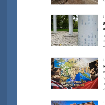
8
В
о
В
с
с
8
Г
г
Г
г
с
8