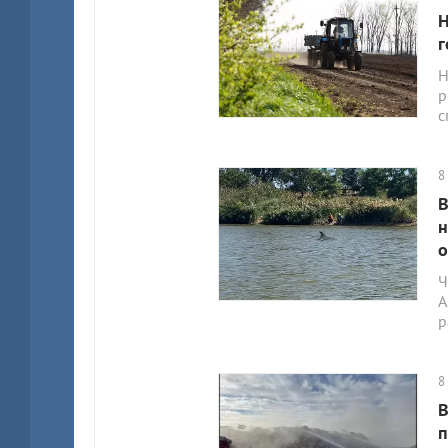
Н
г
Н
р
с
8
В
н
о
Ч
А
р
8
В
п