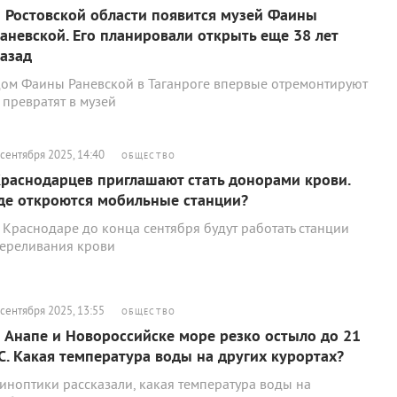
 Ростовской области появится музей Фаины
аневской. Его планировали открыть еще 38 лет
азад
ом Фаины Раневской в Таганроге впервые отремонтируют
 превратят в музей
 сентября 2025, 14:40
ОБЩЕСТВО
раснодарцев приглашают стать донорами крови.
де откроются мобильные станции?
 Краснодаре до конца сентября будут работать станции
ереливания крови
 сентября 2025, 13:55
ОБЩЕСТВО
 Анапе и Новороссийске море резко остыло до 21
С. Какая температура воды на других курортах?
иноптики рассказали, какая температура воды на