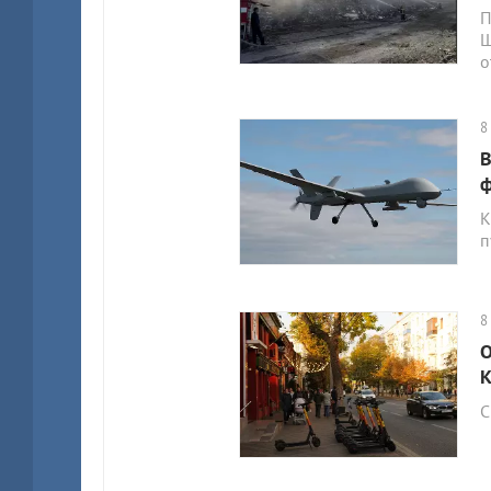
П
Щ
о
8
В
ф
К
п
8
О
К
С