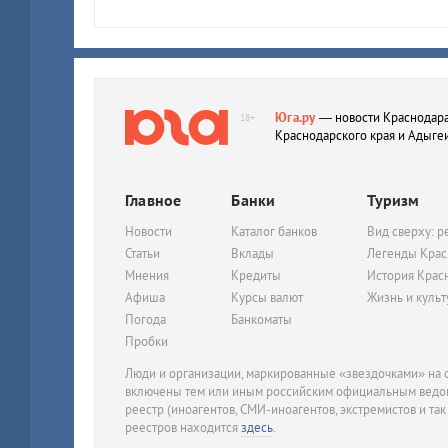
Юга.ру
— новости Краснодара
18+
Краснодарского края и Адыге
Главное
Банки
Туризм
Новости
Каталог банков
Вид сверху: р
Статьи
Вклады
Легенды Крас
Мнения
Кредиты
История Крас
Афиша
Курсы валют
Жизнь и куль
Погода
Банкоматы
Пробки
Люди и организации, маркированные «звездочками» на с
включены тем или иным российским официальным ведом
реестр (иноагентов, СМИ-иноагентов, экстремистов и так
реестров находится
здесь
.