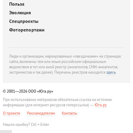
Польза
Эволюция
Спецпроекты
Фоторепортажи
Люди и организации, маркированные «звездочками» на страницах
сайта, включены тем или иным российским официальным
ведомством в тот или иной реестр (иноагентов, СМИ-иноагентов,
экстремистов и так далее). Перечень реестров находится
здесь
.
© 2001—2026
ООО «Юга.ру»
При использовании материалов обязательна ссылка на источник
информации (для интернет-ресурсов гиперссылка) —
Юга.ру
О проекте
Рекламодателям
Контакты
Нашли ошибку? Ctrl + Enter