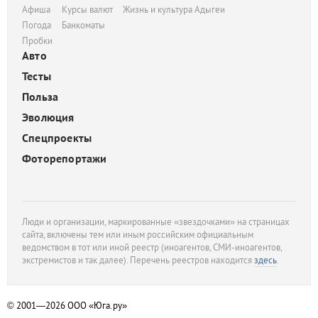
Афиша
Курсы валют
Жизнь и культура Адыгеи
Погода
Банкоматы
Пробки
Авто
Тесты
Польза
Эволюция
Спецпроекты
Фоторепортажи
Люди и организации, маркированные «звездочками» на страницах
сайта, включены тем или иным российским официальным
ведомством в тот или иной реестр (иноагентов, СМИ-иноагентов,
экстремистов и так далее). Перечень реестров находится
здесь
.
© 2001—2026
ООО «Юга.ру»