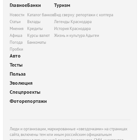
Главное
Банки
Туризм
Новости
Каталог банков
Вид сверху: репортажи с коптера
Статьи
Вклады
Легенды Краснодара
Мнения
Кредиты
История Краснодара
Афиша
Курсы валют
Жизнь и культура Адыгеи
Погода
Банкоматы
Пробки
Авто
Тесты
Польза
Эволюция
Спецпроекты
Фоторепортажи
Люди и организации, маркированные «звездочками» на страницах
сайта, включены тем или иным российским официальным