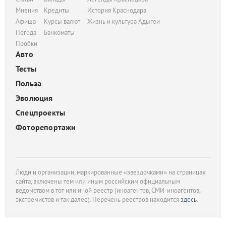
Мнения
Кредиты
История Краснодара
Афиша
Курсы валют
Жизнь и культура Адыгеи
Погода
Банкоматы
Пробки
Авто
Тесты
Польза
Эволюция
Спецпроекты
Фоторепортажи
Люди и организации, маркированные «звездочками» на страницах
сайта, включены тем или иным российским официальным
ведомством в тот или иной реестр (иноагентов, СМИ-иноагентов,
экстремистов и так далее). Перечень реестров находится
здесь
.