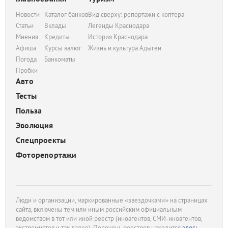
Новости
Каталог банков
Вид сверху: репортажи с коптера
Статьи
Вклады
Легенды Краснодара
Мнения
Кредиты
История Краснодара
Афиша
Курсы валют
Жизнь и культура Адыгеи
Погода
Банкоматы
Пробки
Авто
Тесты
Польза
Эволюция
Спецпроекты
Фоторепортажи
Люди и организации, маркированные «звездочками» на страницах
сайта, включены тем или иным российским официальным
ведомством в тот или иной реестр (иноагентов, СМИ-иноагентов,
экстремистов и так далее). Перечень реестров находится
здесь
.