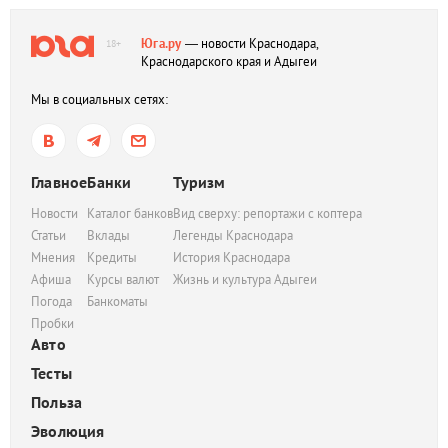
Юга.ру
— новости Краснодара,
18+
Краснодарского края и Адыгеи
Мы в социальных сетях:
Главное
Банки
Туризм
Новости
Каталог банков
Вид сверху: репортажи с коптера
Статьи
Вклады
Легенды Краснодара
Мнения
Кредиты
История Краснодара
Афиша
Курсы валют
Жизнь и культура Адыгеи
Погода
Банкоматы
Пробки
Авто
Тесты
Польза
Эволюция