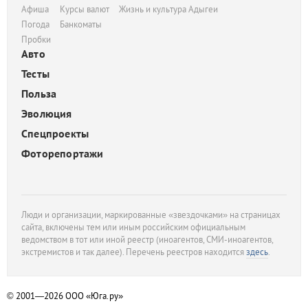
Афиша
Курсы валют
Жизнь и культура Адыгеи
Погода
Банкоматы
Пробки
Авто
Тесты
Польза
Эволюция
Спецпроекты
Фоторепортажи
Люди и организации, маркированные «звездочками» на страницах
сайта, включены тем или иным российским официальным
ведомством в тот или иной реестр (иноагентов, СМИ-иноагентов,
экстремистов и так далее). Перечень реестров находится
здесь
.
© 2001—2026
ООО «Юга.ру»