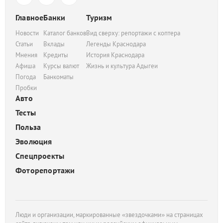
Главное
Банки
Туризм
Новости
Каталог банков
Вид сверху: репортажи с коптера
Статьи
Вклады
Легенды Краснодара
Мнения
Кредиты
История Краснодара
Афиша
Курсы валют
Жизнь и культура Адыгеи
Погода
Банкоматы
Пробки
Авто
Тесты
Польза
Эволюция
Спецпроекты
Фоторепортажи
Люди и организации, маркированные «звездочками» на страницах