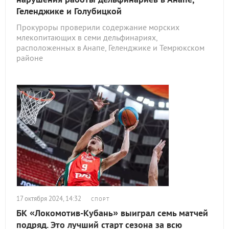
Геленджике и Голубицкой
Прокуроры проверили содержание морских
млекопитающих в семи дельфинариях,
расположенных в Анапе, Геленджике и Темрюкском
районе
17 октября 2024, 14:32
СПОРТ
БК «Локомотив-Кубань» выиграл семь матчей
подряд. Это лучший старт сезона за всю