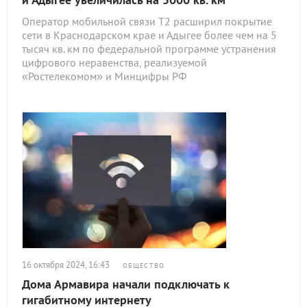
Оператор мобильной связи T2 расширил покрытие
сети в Краснодарском крае и Адыгее более чем на 5
тысяч кв. км по федеральной программе устранения
цифрового неравенства, реализуемой
«Ростелекомом» и Минцифры РФ
16 октября 2024, 16:43
ОБЩЕСТВО
Дома Армавира начали подключать к
гигабитному интернету