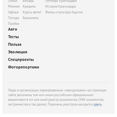
Статьи
Вклады
Легенды Краснодара
Мнения
Кредиты
История Краснодара
Афиша
Курсы валют
Жизнь и культура Адыгеи
Погода
Банкоматы
Пробки
Авто
Тесты
Польза
Эволюция
Спецпроекты
Фоторепортажи
Люди и организации, маркированные «звездочками» на страницах
сайта, включены тем или иным российским официальным
ведомством в тот или иной реестр (иноагентов, СМИ-иноагентов,
экстремистов и так далее). Перечень реестров находится
здесь
.