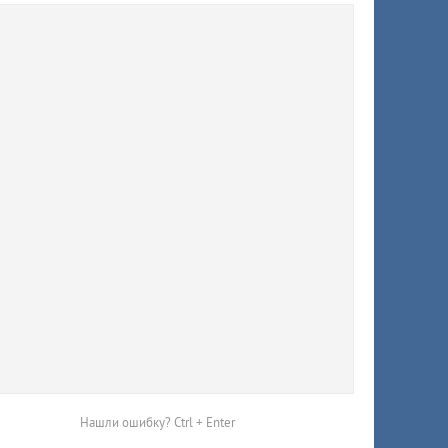
в
исчезли
Красную
Нашли ошибку? Ctrl + Enter