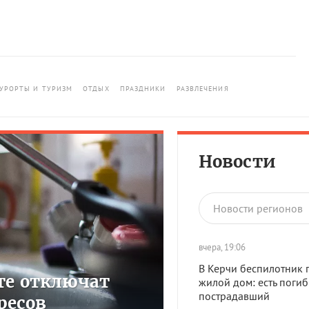
УРОРТЫ И ТУРИЗМ
ОТДЫХ
ПРАЗДНИКИ
РАЗВЛЕЧЕНИЯ
Новости
Новости регионов
вчера, 19:06
В Керчи беспилотник 
сте отключат
жилой дом: есть поги
пострадавший
ресов