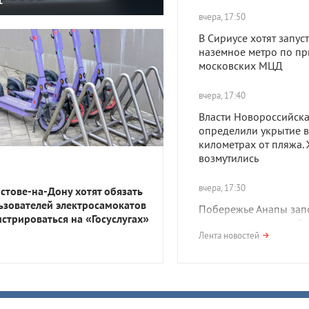
вчера, 17:50
В Сириусе хотят запуст
наземное метро по пр
московских МЦД
вчера, 17:40
Власти Новороссийск
определили укрытие в
километрах от пляжа.
возмутились
вчера, 17:30
остове-на-Дону хотят обязать
ьзователей электросамокатов
Побережье Анапы зап
истрироваться на «Госуслугах»
медузы-корнероты. О
опасны?
Лента новостей
вчера, 17:01
Сильная жара и дожди.
какую погоду ждать в