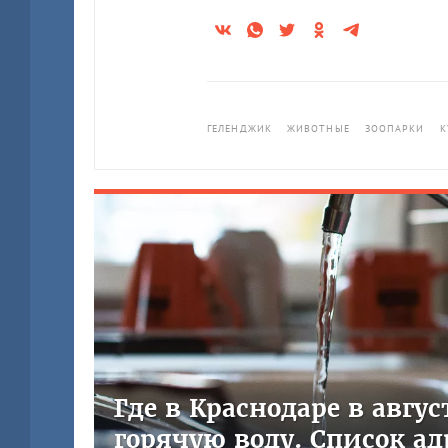
ГЕЛЕНДЖИК
ЖИВОТНЫЕ
ЗООПАРКИ
К
Где в Краснодаре в авгу
горячую воду. Список ад