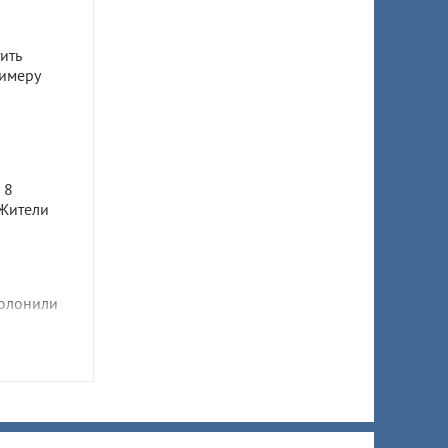
ить
имеру
а
 8
 Жители
олонили
ни
 Узнали,