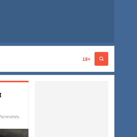
18+
я
Распечатать