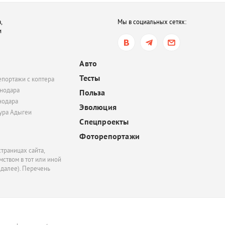
Краснодарском крае 
выходные
,
Мы в социальных сетях:
и
вчера, 16:05
В Ростовской области 
птицы, занесенные в 
Авто
книгу. В чем причина?
Тесты
епортажи с коптера
нодара
Польза
нодара
Эволюция
тура Адыгеи
Спецпроекты
Фоторепортажи
траницах сайта,
ством в тот или иной
 далее). Перечень