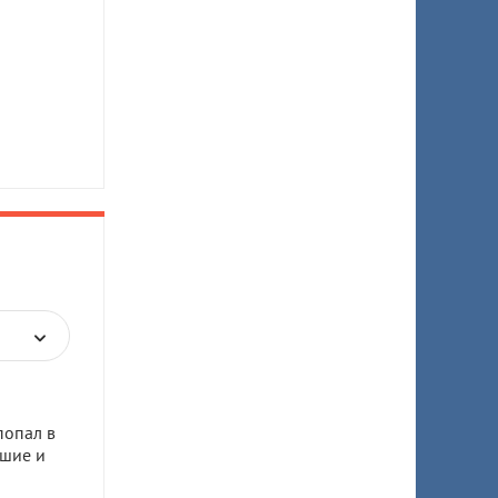
попал в
бшие и