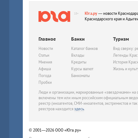
Юга.ру
— новости Краснодара
18+
Краснодарского края и Адыге
Главное
Банки
Туризм
Новости
Каталог банков
Вид сверху: р
Статьи
Вклады
Легенды Крас
Мнения
Кредиты
История Крас
Афиша
Курсы валют
Жизнь и куль
Погода
Банкоматы
Пробки
Люди и организации, маркированные «звездочками» на с
включены тем или иным российским официальным ведом
реестр (иноагентов, СМИ-иноагентов, экстремистов и так
реестров находится
здесь
.
© 2001—2026
ООО «Юга.ру»