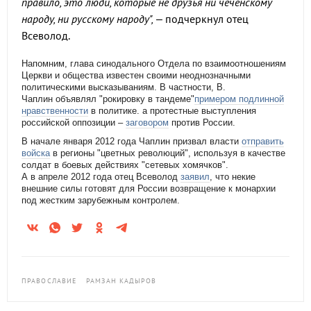
правило, это люди, которые не друзья ни чеченскому
народу, ни русскому народу",
– подчеркнул отец
Всеволод.
Напомним, глава синодального Отдела по взаимоотношениям
Церкви и общества известен своими неоднозначными
политическими высказываниям.
В частности, В.
Чаплин
объявлял
"рокировку в тандеме"
примером подлинной
нравственности
в политике.
а
протестные выступления
российской оппозиции
–
заговором
против России.
В начале января 2012 года Чаплин призвал власти
отправить
войска
в регионы "цветных революций", используя в качестве
солдат в боевых действиях "сетевых хомячков".
А в апреле 2012 года отец Всеволод
заявил
, что некие
внешние силы готовят для России возвращение к монархии
под жестким зарубежным контролем.
ПРАВОСЛАВИЕ
РАМЗАН КАДЫРОВ