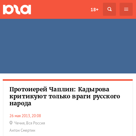
18+
Протоиерей Чаплин: Кадырова
критикуют только враги русского
народа
26 мая 2013, 20:08
Чечня
,
Вся Россия
Антон Смертин