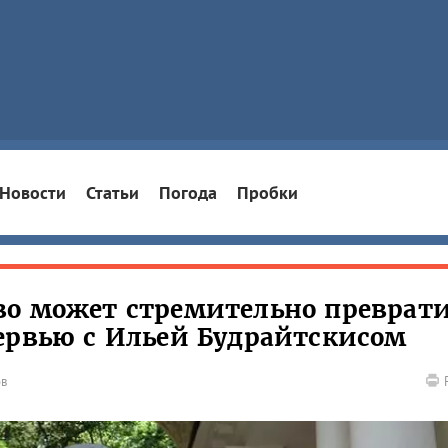
Новости
Статьи
Погода
Пробки
во может стремительно преврат
ервью с Ильей Будрайтскисом
ов