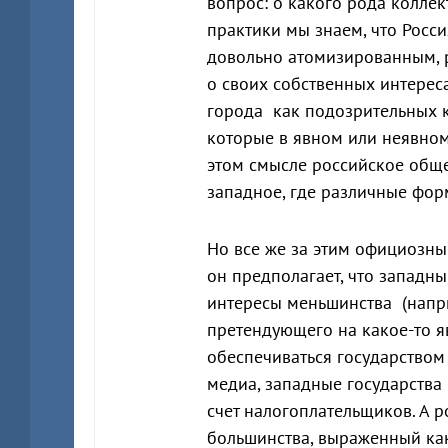
вопрос: о какого рода колле
практики мы знаем, что Росси
довольно атомизированным, 
о своих собственных интерес
города как подозрительных к
которые в явном или неявном
этом смысле российское обще
западное, где различные фо
Но все же за этим официозн
он предполагает, что западн
интересы меньшинства (напри
претендующего на какое-то я
обеспечиваться государством 
медиа, западные государств
счет налогоплательщиков. А 
большинства, выраженный как