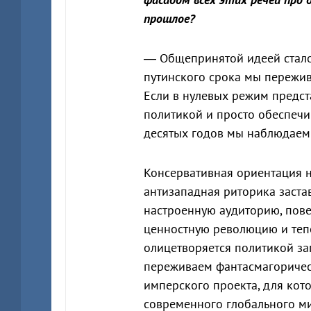
прошлое?
— Общепринятой идеей стало т
путинского срока мы пережи
Если в нулевых режим предст
политикой и просто обеспечива
десятых годов мы наблюдаем
Консервативная ориентация н
антизападная риторика заста
настроенную аудиторию, пове
ценностную революцию и теп
олицетворяется политикой зап
переживаем фантасмагорическ
имперского проекта, для кот
современного глобального м