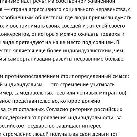
ктивизме идет речь? Из собственной жизненной
я — страна агрессивного социального неравенства, с
разобщенным обществом, где люди привыкли думать
ах и воспринимать своих соседей и жителей своего
онкурентов, от которых можно ожидать подвоха и
 виде претендуют на наше место под солнцем. В
ство является еще более индивидуалистским, чем
рмы самоорганизации развиты несравнимо больше.
ым противопоставлением стоит определенный смысл:
ый индивидуализм — это стремление учитывать
мер, самодовольных геев или ленивых мигрантов),
вное представительство, которое должно
за счет остальных. Согласно риторике российских
а поддерживают проявления индивидуальности за
российское государство защищает интерес
 стремление людей получать за свои деньги тот