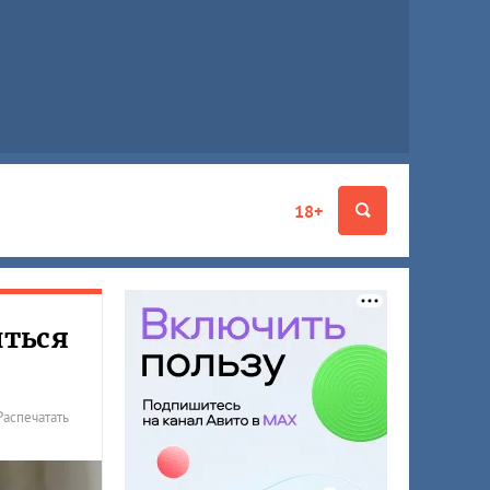
18+
иться
Распечатать