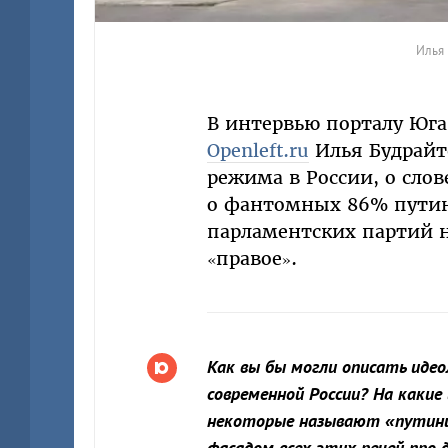
Илья 
В интервью порталу Юга.
Openleft.ru
Илья Будрайт
режима в России, о слов
о фантомных 86% путинс
парламентских партий н
«правое».
Как вы бы могли описать иде
современной России? На какие
некоторые называют «путин
фасадом всех этих речей про 