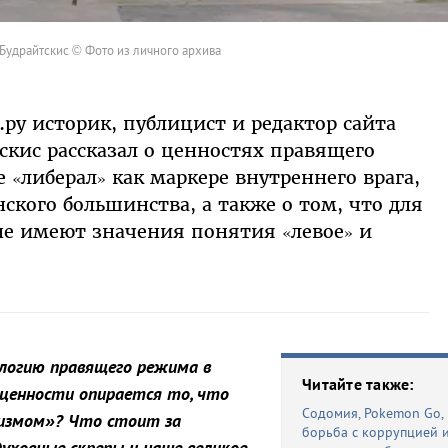
Будрайтскис © Фото из личного архива
ру историк, публицист и редактор сайта
скис рассказал о ценностях правящего
е «либерал» как маркере внутреннего врага,
кого большинства, а также о том, что для
е имеют значения понятия «левое» и
ологию правящего режима в
Читайте также:
 ценности опирается то, что
Содомия, Pokemon Go,
измом»? Что стоит за
борьба с коррупцией 
духовные скрепы и наше великое