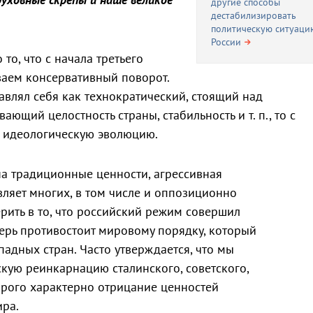
другие способы
дестабилизировать
политическую ситуаци
России
о, что с начала третьего
ваем консервативный поворот.
авлял себя как технократический, стоящий над
ющий целостность страны, стабильность и т. п., то с
 идеологическую эволюцию.
а традиционные ценности, агрессивная
вляет многих, в том числе и оппозиционно
рить в то, что российский режим совершил
ерь противостоит мировому порядку, который
адных стран. Часто утверждается, что мы
ую реинкарнацию сталинского, советского,
орого характерно отрицание ценностей
ира.